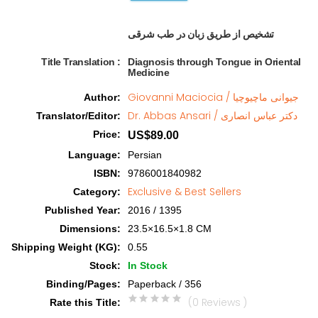
تشخیص از طریق زبان در طب شرقی  
Title Translation 
:
Diagnosis through Tongue in Oriental
Medicine
Giovanni Maciocia / جیوانی ماچیوچیا
Author
:
Dr. Abbas Ansari / دکتر عباس انصاری
Translator/Editor
:
Price
:
US$89.00
Language
:
Persian
ISBN
:
9786001840982
Exclusive & Best Sellers
Category
:
Published Year
:
2016 / 1395
Dimensions
:
23.5×16.5×1.8 CM
Shipping Weight (KG)
:
0.55
Stock
:
In Stock
Binding/Pages
:
Paperback / 356
(0 Reviews )
Rate this Title
: