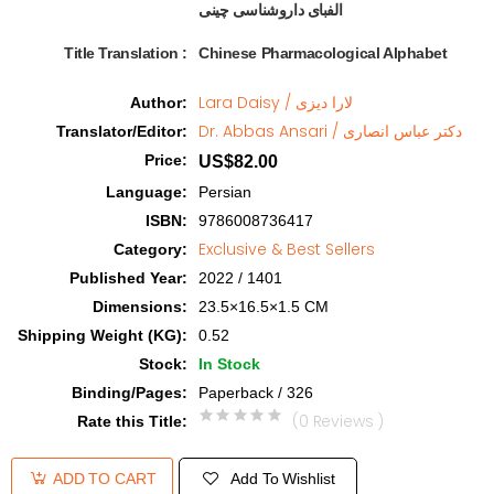
الفبای داروشناسی چینی  
Title Translation 
:
Chinese Pharmacological Alphabet
Lara Daisy / لارا دیزی
Author
:
Dr. Abbas Ansari / دکتر عباس انصاری
Translator/Editor
:
Price
:
US$82.00
Language
:
Persian
ISBN
:
9786008736417
Exclusive & Best Sellers
Category
:
Published Year
:
2022 / 1401
Dimensions
:
23.5×16.5×1.5 CM
Shipping Weight (KG)
:
0.52
Stock
:
In Stock
Binding/Pages
:
Paperback / 326
(0 Reviews )
Rate this Title
:
Add To Wishlist
ADD TO CART