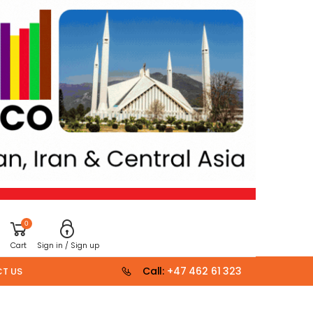
0
Cart
Sign in / Sign up
Call:
+47 462 61 323
T US