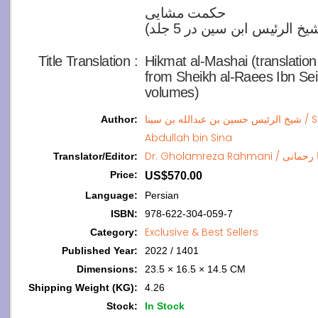
حکمت مشایی

Title Translation 
:
Hikmat al-Mashai (translation
from Sheikh al-Raees Ibn Sei
volumes)
شیخ الرئیس حسین بن عبدالله بن سینا / Sheikh al-Rais Hussain bin
Author
:
Abdullah bin Sina
Dr. Gholamreza Ra
Translator/Editor
:
Price
:
US$570.00
Language
:
Persian
ISBN
:
978-622-304-059-7
Exclusive & Best Sellers
Category
:
Published Year
:
2022 / 1401
Dimensions
:
23.5 × 16.5 × 14.5 CM
Shipping Weight (KG)
:
4.26
Stock
:
In Stock