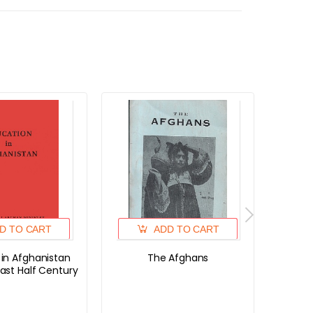
D TO CART
ADD TO CART
 in Afghanistan
The Afghans
The P
Last Half Century
Sayid
On Th
Year o