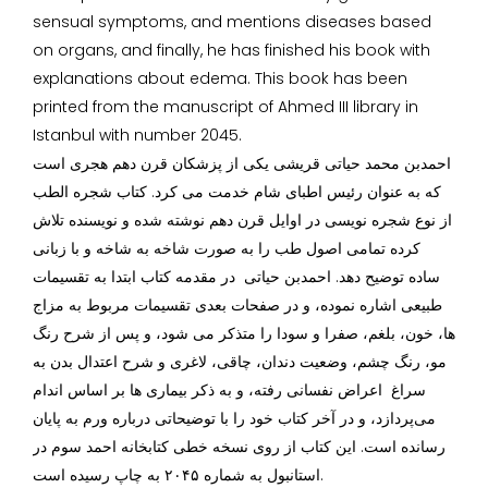
sensual symptoms, and mentions diseases based
on organs, and finally, he has finished his book with
explanations about edema. This book has been
printed from the manuscript of Ahmed III library in
Istanbul with number 2045.
احمدبن محمد حیاتی قریشی یکی از پزشکان قرن دهم هجری است
که به عنوان رئیس اطبای شام خدمت می‌ کرد. کتاب شجره الطب
از نوع شجره‌ نویسی در اوایل قرن دهم نوشته شده و نویسنده تلاش
کرده تمامی اصول طب را به صورت شاخه به شاخه و با زبانی
ساده توضیح دهد. احمدبن حیاتی در مقدمه کتاب ابتدا به تقسیمات
طبیعی اشاره نموده، و در صفحات بعدی تقسیمات مربوط به مزاج
ها، خون، بلغم، صفرا و سودا را متذکر می شود، و پس از شرح رنگ
مو، رنگ چشم، وضعیت دندان، چاقی، لاغری و شرح اعتدال بدن به
سراغ اعراض نفسانی رفته، و به ذکر بیماری ها بر اساس اندام
می‌پردازد، و در آخر کتاب خود را با توضیحاتی درباره ورم به پایان
رسانده است. این کتاب از روی نسخه خطی کتابخانه احمد سوم در
استانبول به شماره ۲۰۴۵ به چاپ رسیده است.