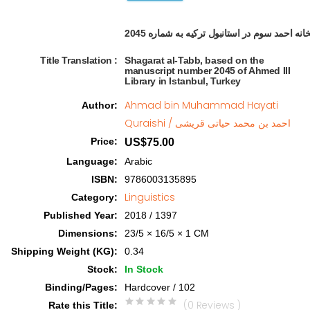
Title Translation 
:
Shagarat al-Tabb, based on the
manuscript number 2045 of Ahmed III
Library in Istanbul, Turkey
Ahmad bin Muhammad Hayati
Author
:
Quraishi / احمد بن محمد حیاتی قریشی
Price
:
US$75.00
Language
:
Arabic
ISBN
:
9786003135895
Linguistics
Category
:
Published Year
:
2018 / 1397
Dimensions
:
23/5 × 16/5 × 1 CM
Shipping Weight (KG)
:
0.34
Stock
:
In Stock
Binding/Pages
:
Hardcover / 102
(0 Reviews )
Rate this Title
: